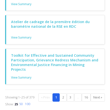
View Summary
Atelier de cadrage de la première édition du
baromètre national de la RSE en RDC
View Summary
Toolkit for Effective and Sustained Community
Participation, Grievance Redress Mechanism and
Environmental Justice Financing in Mining
Projects
View Summary
Showing 1–25 of 379
« Prev
1
2
3
…
16
Next »
Show:
25
50
100